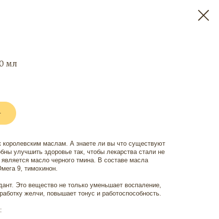
0 мл
+
к королевским маслам. А знаете ли вы что существуют
обны улучшить здоровье так, чтобы лекарства стали не
является масло черного тмина. В составе масла
мега 9, тимохинон.
ант. Это вещество не только уменьшает воспаление,
ыработку желчи, повышает тонус и работоспособность.
: