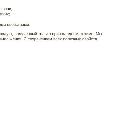
 крови;
гких;
ыми свойствами.
родукт, полученный только при холодном отжиме. Мы
измельчения. С сохранением всех полезных свойств.